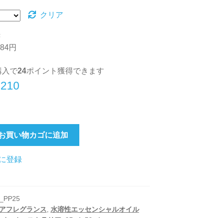
クリア
き
84円
購入で
24
ポイント獲得できます
現
,210
在
の
お買い物カゴに追加
価
格
に登録
,350
は
¥1,210
_PP25
で
アフレグランス
,
水溶性エッセンシャルオイル