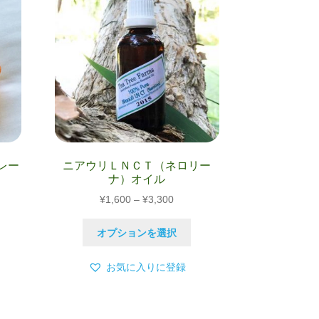
リ
ョ
エ
ン
ー
が
シ
あ
ョ
り
ン
ま
が
す。
あ
オ
り
プ
ま
シ
す。
レー
ニアウリＬＮＣＴ（ネロリー
ョ
オ
ナ）オイル
ン
プ
価
は
¥
1,600
–
¥
3,300
シ
格
商
ョ
こ
こ
帯:
品
オプションを選択
ン
の
の
00
¥1,600
ペ
は
商
商
–
ー
お気に入りに登録
商
品
品
50
¥3,300
ジ
品
に
に
か
ペ
は
は
ら
ー