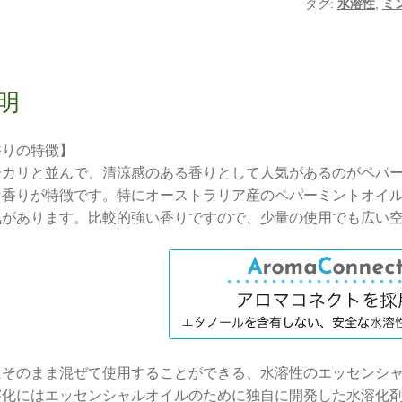
タグ:
水溶性
,
ミ
た
ス・
ペ
パ
ー
明
ミ
ン
香りの特徴】
ト
ーカリと並んで、清涼感のある香りとして人気があるのがペパ
水
な香りが特徴です。特にオーストラリア産のペパーミントオイ
溶
気があります。比較的強い香りですので、少量の使用でも広い
性
エ
ッ
セ
ン
シ
ャ
にそのまま混ぜて使用することができる、水溶性のエッセンシ
ル
溶化にはエッセンシャルオイルのために独自に開発した水溶化
オ