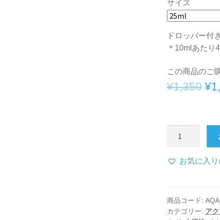
サイズ
ドロッパー付
＊10mlあたり4
この商品のご
元
¥
1,350
¥
1
の
価
ア
格
ク
は
ア
お気に入り
フ
¥1
レ
で
グ
商品コード:
AQA
ラ
し
カテゴリー:
アク
ン