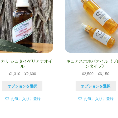
ー
シ
ョ
ン
が
あ
り
ま
す。
オ
プ
ーカリ シュタイゲリアナオイ
キュアスホホバオイル《プ
ル
ンタイプ》
シ
ョ
価
価
¥
1,310
–
¥
2,600
¥
2,500
–
¥
6,150
ン
格
格
こ
は
帯:
帯:
オプションを選択
オプションを選択
の
商
¥1,310
¥2,5
商
品
–
–
お気に入りに登録
お気に入りに登録
品
ペ
¥2,600
¥6,1
に
ー
は
ジ