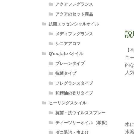
アクアフレグランス
アクアのセット商品
抗菌エッセンシャルオイル
説
メディフレグランス
シニアアロマ
【
Q'usホホバオイル
ユ
プレーンタイプ
的
人
抗菌タイプ
フレグランスタイプ
和精油の香りタイプ
ヒーリングスタイル
抗菌・抗ウイルススプレー
ティーツリーオイル（希釈）
水
水
ダニ退治・虫よけ