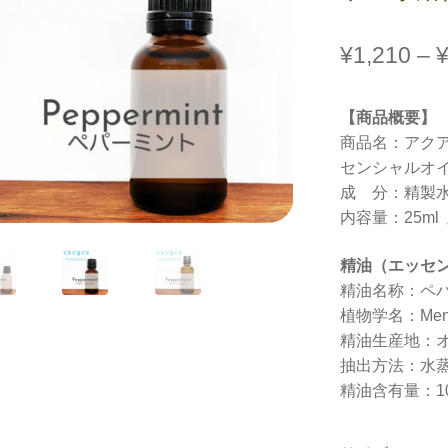
¥
1,210
–
【商品概要】
商品名：アク
センシャルオ
成 分：精製
内容量：25ml 
精油（エッセ
精油名称：ペ
植物学名：Mentha 
精油生産地：
抽出方法：水
精油含有量：1