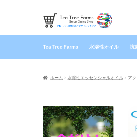
ナ
コ
ビ
ン
ゲ
テ
ー
ン
Tea Tree Farms
水溶性オイル
抗
シ
ツ
ョ
へ
ン
ス
へ
キ
ス
ッ
ホーム
水溶性エッセンシャルオイル
アク
キ
プ
ッ
プ