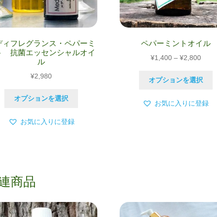
ディフレグランス・ペパーミ
ペパーミントオイル
ト 抗菌エッセンシャルオイ
価
¥
1,400
–
¥
2,800
ル
格
¥
2,980
帯:
オプションを選択
¥1,4
こ
オプションを選択
–
お気に入りに登録
の
¥2,8
商
お気に入りに登録
品
に
は
複
数
連商品
の
バ
リ
エ