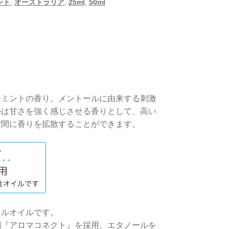
ント
,
オーストラリア
,
25ml
,
50ml
。
す。
ーミントの香り。メントールに由来する刺激
ルは甘さを強く感じさせる香りとして、高い
空間に香りを拡散することができます。
ャルオイルです。
剤『アロマコネクト』を採用。エタノールを