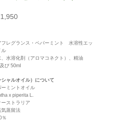
価
¥
1,950
格
帯:
アフレグランス・ペパーミント 水溶性エッ
¥1,210
イル
水、水溶化剤（アロマコネクト）、精油
–
及び 50ml
¥1,950
ンシャルオイル）について
パーミントオイル
x piperita L.
オーストラリア
蒸気蒸留法
0％