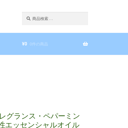
検
検
索
索
対
象:
¥
0
0件の商品
レグランス・ペパーミン
性エッセンシャルオイル