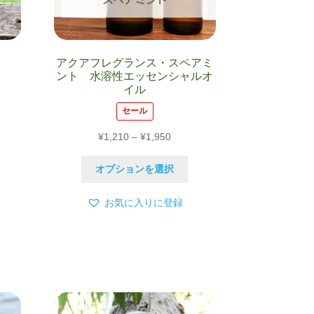
アクアフレグランス・スペアミ
ント 水溶性エッセンシャルオ
イル
こ
セール
の
00
価
¥
1,210
–
¥
1,950
商
格
品
00
こ
帯:
オプションを選択
に
の
¥1,210
は
商
–
複
お気に入りに登録
品
¥1,950
数
に
の
は
バ
複
リ
数
エ
の
ー
バ
シ