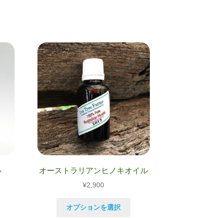
ル
オーストラリアンヒノキオイル
¥
2,900
こ
こ
オプションを選択
の
の
80