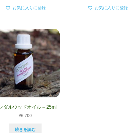
商
–
–
お気に入りに登録
お気に入りに登録
品
¥5,300
¥5,4
に
は
複
数
の
バ
リ
エ
ー
シ
ョ
ン
が
あ
ンダルウッドオイル – 25ml
り
ま
¥
6,700
す。
オ
続きを読む