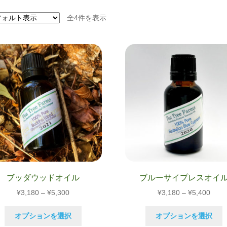
全4件を表示
ブッダウッドオイル
ブルーサイプレスオイ
価
価
¥
3,180
–
¥
5,300
¥
3,180
–
¥
5,400
格
格
こ
帯:
帯:
オプションを選択
オプションを選択
の
¥3,180
¥3,1