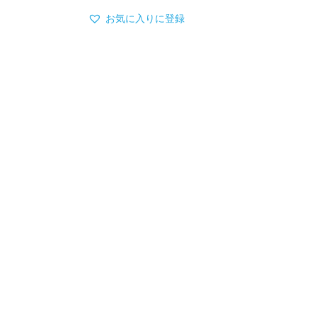
商
商
お気に入りに登録
品
品
00
に
に
は
は
複
複
数
数
の
の
バ
バ
リ
リ
エ
エ
ー
ー
シ
シ
ョ
ョ
ン
ン
が
が
あ
あ
り
り
ま
ま
す。
す。
オ
オ