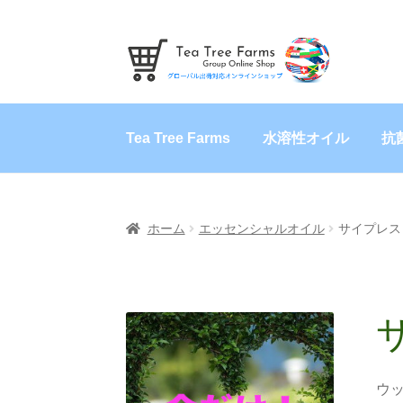
ナ
コ
ビ
ン
ゲ
テ
ー
ン
Tea Tree Farms
水溶性オイル
抗
シ
ツ
ョ
へ
ン
ス
へ
キ
ス
ッ
ホーム
エッセンシャルオイル
サイプレス
キ
プ
ッ
プ
ウ