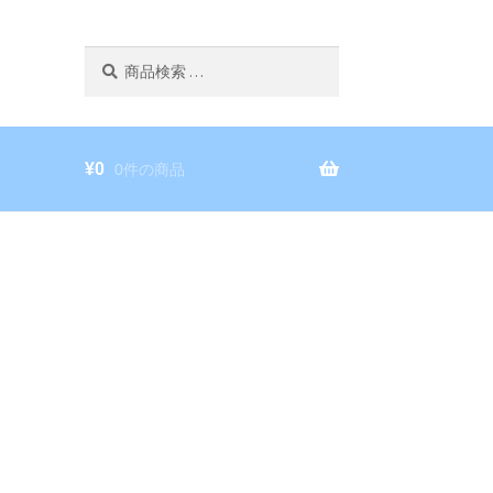
検
検
索
索
対
象:
¥
0
0件の商品