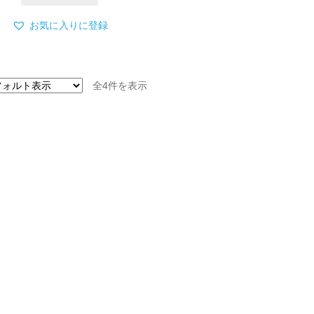
プ
シ
お気に入りに登録
ョ
ン
は
商
全4件を表示
品
ペ
ー
ジ
か
ら
選
択
で
き
ま
す