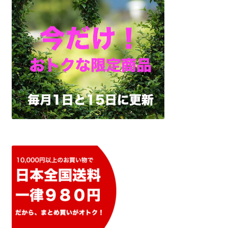
ュ
ー
を
展
開