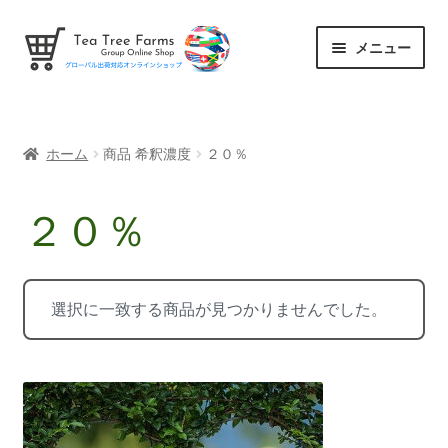
ナ
コ
メニュー
ビ
ン
ゲ
テ
Tea Tree Farms
ー
ン
シ
ツ
水溶性オイル
ホーム
商品 希釈濃度
２０％
ョ
へ
ン
ス
抗菌オイル
へ
キ
２０％
ス
ッ
Q’usホホバ
キ
プ
ッ
選択に一致する商品が見つかりませんでした。
ヒーリングスタイル
プ
サ
Info
ブ
メ
ニ